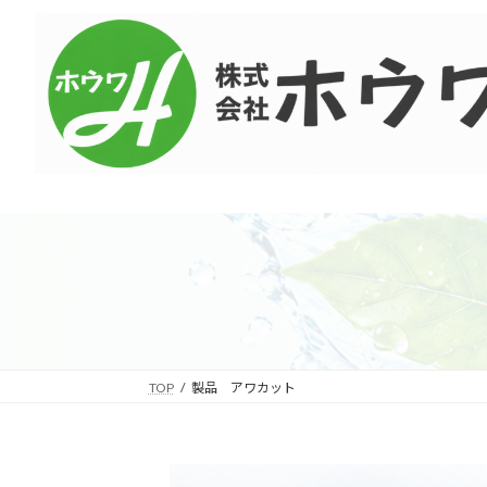
コ
ナ
ン
ビ
テ
ゲ
ン
ー
ツ
シ
へ
ョ
ス
ン
キ
に
ッ
移
プ
動
TOP
製品 アワカット