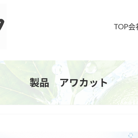
TOP
会
製品 アワカット