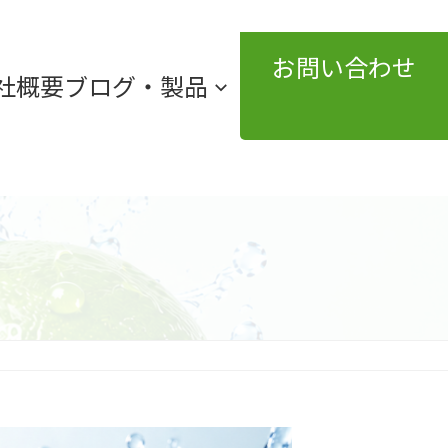
グ
お問い合わせ
ル
社概要
ブログ・製品
ー
ア
プ
イ
コ
リ
ン
ン
リ
ン
ク
ク