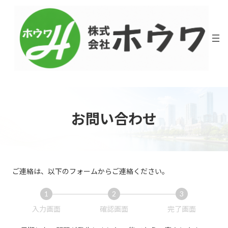
コ
ナ
ン
ビ
テ
ゲ
ン
ー
ツ
シ
へ
ョ
ス
ン
キ
に
ッ
移
プ
動
お問い合わせ
ご連絡は、以下のフォームからご連絡ください。
1
2
3
現
現
現
入力画面
確認画面
完了画面
在
在
在