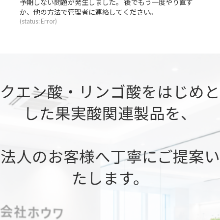
表
表
表
予期しない問題が発生しました。 後でもう一度やり直す
示
示
示
か、他の方法で管理者に連絡してください。
さ
さ
さ
(status: Error)
れ
れ
れ
て
て
て
い
い
い
る
る
る
画
画
画
面
面
面
クエン酸・リンゴ酸をはじめと
で
で
で
す。
す。
す。
した果実酸関連製品を、
法人のお客様へ丁寧にご提案い
たします。