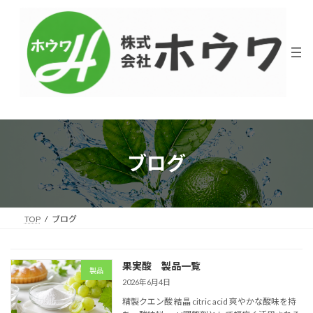
コ
ナ
ン
ビ
テ
ゲ
ン
ー
ツ
シ
へ
ョ
ス
ン
キ
に
ッ
移
プ
動
ブログ
TOP
ブログ
果実酸 製品一覧
製品
2026年6月4日
精製クエン酸 結晶 citric acid 爽やかな酸味を持