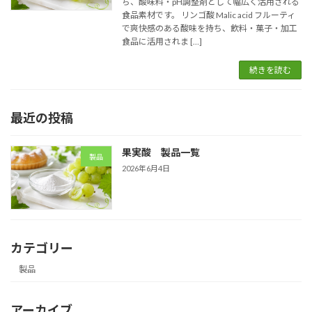
ち、酸味料・pH調整剤として幅広く活用される
食品素材です。 リンゴ酸 Malic acid フルーティ
で爽快感のある酸味を持ち、飲料・菓子・加工
食品に活用されま […]
続きを読む
最近の投稿
果実酸 製品一覧
製品
2026年6月4日
カテゴリー
製品
アーカイブ